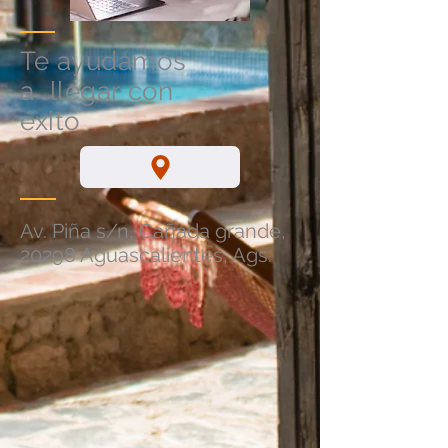
Te ayudamos
a llegar con
éxito
Av. Piña s/n, Cañada grande,
20298 Aguascalientes, Ags.