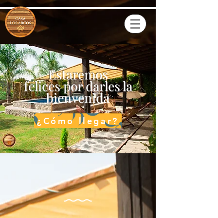
Estaremos
felices por darles la
bienvenida
¿Cómo llegar?
Contáctanos
y
reserva