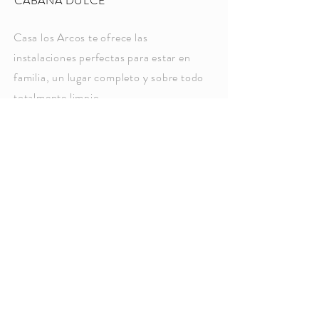
CABAÑA DULCE
Casa los Arcos te ofrece las
instalaciones perfectas para estar en
familia, un lugar completo y sobre todo
totalmente limpio.
Las instalaciones son privadas, el cupo
máximo es de 10 personas distribuidas
en nuestras 2 amplias cabañas.
El costo de la renta es por la cantidad
de personas
Las instalaciones cuentan con alberca
climatizada, temazcal, asador,
habitaciones, billar, música, televisión.